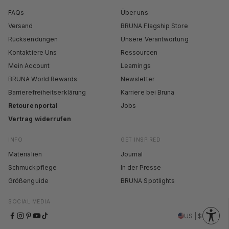
FAQs
Über uns
Versand
BRUNA Flagship Store
Rücksendungen
Unsere Verantwortung
Kontaktiere Uns
Ressourcen
Mein Account
Learnings
BRUNA World Rewards
Newsletter
Barrierefreiheitserklärung
Karriere bei Bruna
Retourenportal
Jobs
Vertrag widerrufen
INFO
GET INSPIRED
Materialien
Journal
Schmuckpflege
In der Presse
Größenguide
BRUNA Spotlights
SOCIAL MEDIA
US | $