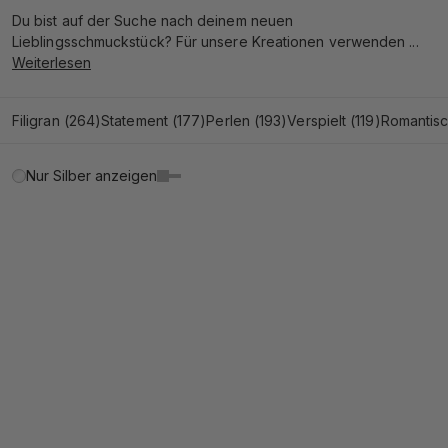
Du bist auf der Suche nach deinem neuen
Lieblingsschmuckstück? Für unsere Kreationen verwenden ...
Weiterlesen
Filigran
(264)
Statement
(177)
Perlen
(193)
Verspielt
(119)
Romantis
Nur Silber anzeigen
LOW STOCK
WARTELISTE
14K MASSIVGOLD
AUSVERKAUFT