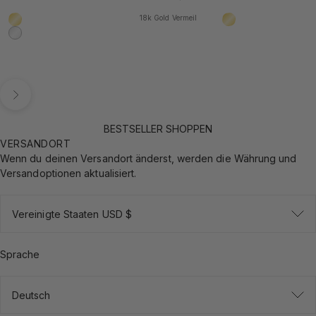
18k Gold Vermeil
18k Gold Vermeil
18k Gold Vermeil
925 Sterling Silber
Vor
BESTSELLER SHOPPEN
VERSANDORT
Wenn du deinen Versandort änderst, werden die Währung und
Versandoptionen aktualisiert.
Vereinigte Staaten USD $
Sprache
Deutsch