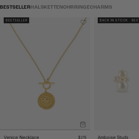
BESTSELLER
HALSKETTEN
OHRRINGE
CHARMS
BESTSELLER
BACK IN STOCK
BES
Venice Necklace
Angebot
Amboise Studs
$215