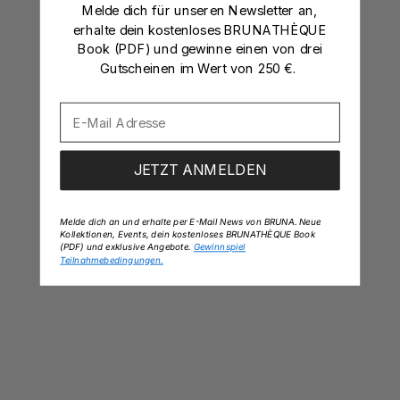
Melde dich für unseren Newsletter an,
erhalte dein kostenloses BRUNATHÈQUE
Book (PDF) und gewinne einen von drei
Gutscheinen im Wert von 250 €.
JETZT ANMELDEN
Mushroom
Angebot
Papillon Anklet
Angebot
Regulärer 
$600
$171
$190
Charm
Regulärer Preis
$750
Melde dich an und erhalte per E-Mail News von BRUNA. Neue
Kollektionen, Events, dein kostenloses BRUNATHÈQUE Book
14k Gelbgold &
18k Gold Vermeil & Edelsteine
(PDF) und exklusive Angebote.
Gewinnspiel
14k Massivgold
18k Gold Vermeil
Laborgezüchtete Diamanten
Teilnahmebedingungen.
14k Weißgold
925 Sterling Silber
14K MASSIVGOLD