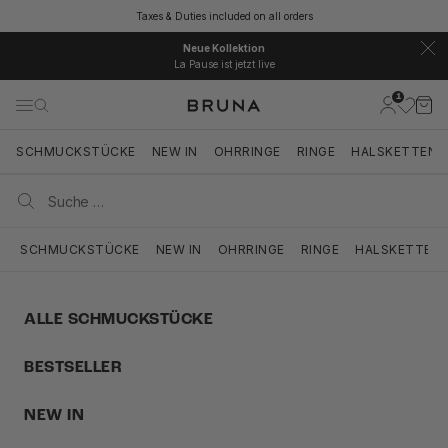
Zum Inhalt springen
Taxes & Duties included on all orders
Neue Kollektion
La Pause ist jetzt live
1
BRUNA
Kundenkont
Ware
Navigationsmenü öffnen
Suche öffnen
Suche ö
SCHMUCKSTÜCKE
NEW IN
OHRRINGE
RINGE
HALSKETTEN
SCHMUCKSTÜCKE
NEW IN
OHRRINGE
RINGE
HALSKETTEN
ALLE SCHMUCKSTÜCKE
BESTSELLER
NEW IN