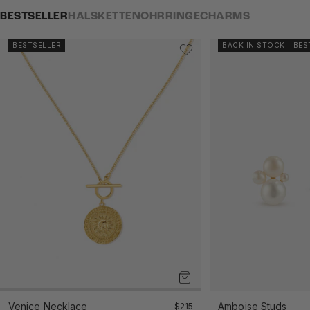
BESTSELLER
HALSKETTEN
OHRRINGE
CHARMS
BESTSELLER
BACK IN STOCK
BES
Venice Necklace
Angebot
Amboise Studs
$215