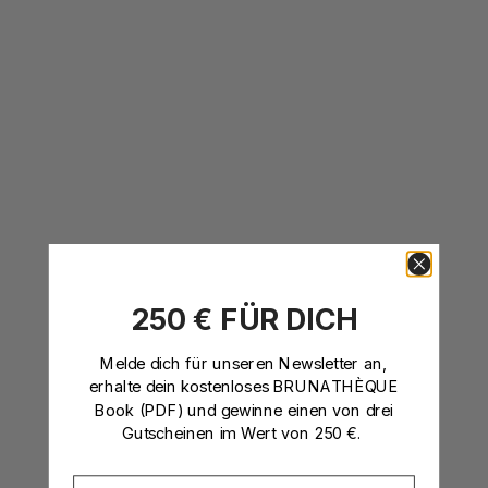
250 € FÜR DICH
Papillon Bracelet
Angebot
Regulärer Preis
Sierra Bracelet
Angebot
Regulärer P
$159
$177
$182
$202
18k Gold Vermeil & Edelsteine
18k Gold Vermeil
Melde dich für unseren Newsletter an
,
18k Gold Vermeil
18k Gold Vermeil
925 Sterling Silber
925 Sterling Silber
erhalte dein kostenloses BRUNATHÈQUE
Book (PDF)
und gewinne einen von drei
WARTELISTE
BACK IN STOCK
Gutscheinen im Wert von 250 €.
AUSVERKAUFT