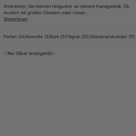
Armbänder, die kleinen Hingucker an deinem Handgelenk. Ob
modern mit großen Gliedern oder roman...
Weiterlesen
Perlen
(14)
Armreife
(3)
Bunt
(3)
Filigran
(20)
Gliederarmbänder
(11)
Nur Silber anzeigen
BESTSELLER
BACK IN STOCK
BESTSELLER