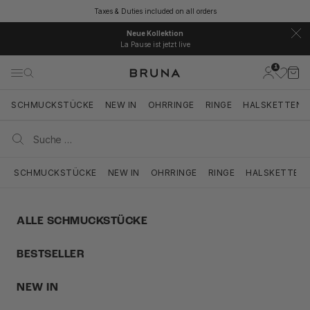
Zum Inhalt springen
Taxes & Duties included on all orders
Neue Kollektion
La Pause ist jetzt live
1
BRUNA
Kundenkont
Ware
Navigationsmenü öffnen
Suche öffnen
Suche ö
SCHMUCKSTÜCKE
NEW IN
OHRRINGE
RINGE
HALSKETTEN
SCHMUCKSTÜCKE
NEW IN
OHRRINGE
RINGE
HALSKETTEN
ALLE SCHMUCKSTÜCKE
BESTSELLER
NEW IN