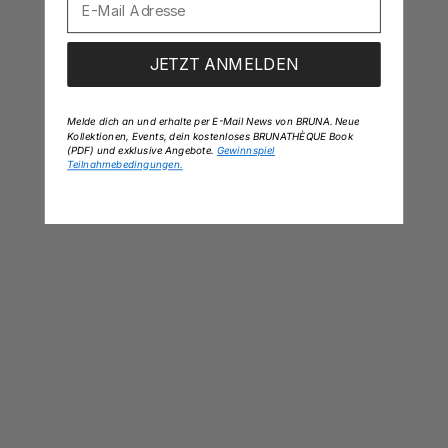
JETZT ANMELDEN
Melde dich an und erhalte per E-Mail News von BRUNA. Neue
Kollektionen, Events, dein kostenloses BRUNATHÈQUE Book
(PDF) und exklusive Angebote.
Gewinnspiel
Teilnahmebedingungen.
Cluny Bold Bracelet
Angebot
Bamboo Cuff
Angebot
$305
$227
Bracelet
18k Gold Vermeil
18k Gold Vermeil & Edelsteine
18k Gold Vermeil
18k Gold Vermeil
925 Sterling Silber
925 Sterling Silber
LOW STOCK
14K MASSIVGOLD