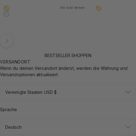
18k Gold Vermeil
18k Gold Vermeil
18k Gold Vermeil
925 Sterling Silber
Vor
BESTSELLER SHOPPEN
VERSANDORT
Wenn du deinen Versandort änderst, werden die Währung und
Versandoptionen aktualisiert.
Vereinigte Staaten USD $
Sprache
Deutsch