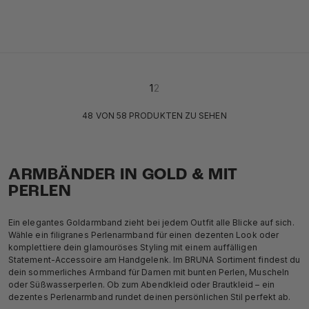
18k Gold Vermeil
18k Gold Vermeil
18k Gold Vermeil & Edelsteine
925 Sterling Silber
18k Gold Vermeil
1
2
48 VON 58 PRODUKTEN ZU SEHEN
ARMBÄNDER IN GOLD & MIT
PERLEN
Ein elegantes Goldarmband zieht bei jedem Outfit alle Blicke auf sich.
Wähle ein filigranes Perlenarmband für einen dezenten Look oder
komplettiere dein glamouröses Styling mit einem auffälligen
Statement-Accessoire am Handgelenk. Im BRUNA Sortiment findest du
dein sommerliches Armband für Damen mit bunten Perlen, Muscheln
oder Süßwasserperlen. Ob zum Abendkleid oder Brautkleid – ein
dezentes Perlenarmband rundet deinen persönlichen Stil perfekt ab.