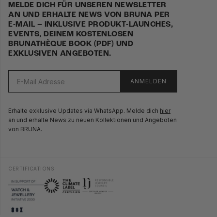
besonders schmalen Handgelenken abrutschen.
kannst kleine Schmutzreste und erste Ermattungsanzeichen
MELDE DICH FÜR UNSEREN NEWSLETTER
aber auch mit einem Reinigungstuch beseitigen.
AN UND ERHALTE NEWS VON BRUNA PER
E-MAIL – INKLUSIVE PRODUKT-LAUNCHES,
Deine Armbänder verdienen nur das Beste. Um dir ihre
EVENTS, DEINEM KOSTENLOSEN
Pflege zu erleichtern, haben wir ein
Cleaning Kit
für dich
BRUNATHÈQUE BOOK (PDF) UND
EXKLUSIVEN ANGEBOTEN.
zusammengestellt.
ANMELDEN
Erhalte exklusive Updates via WhatsApp. Melde dich
hier
an und erhalte News zu neuen Kollektionen und Angeboten
von BRUNA.
CERTIFICATIONS