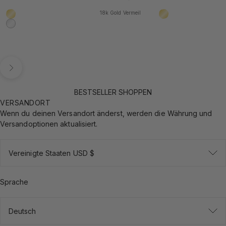
18k Gold Vermeil
18k Gold Vermeil
18k Gold Vermeil
925 Sterling Silber
Vor
BESTSELLER SHOPPEN
VERSANDORT
Wenn du deinen Versandort änderst, werden die Währung und
Versandoptionen aktualisiert.
Vereinigte Staaten USD $
Sprache
Deutsch