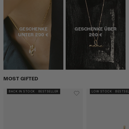
GESCHENKE
GESCHENKE ÜBER
UNTER 200 €
200 €
MOST GIFTED
BACK IN STOCK
BESTSELLER
LOW STOCK
BESTSE