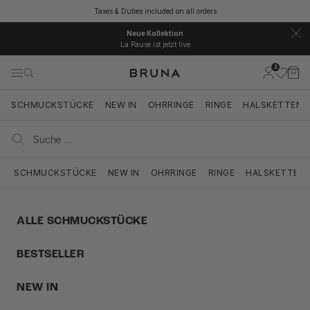
Zum Inhalt springen
Taxes & Duties included on all orders
Neue Kollektion
La Pause ist jetzt live
1
BRUNA
Kundenkont
Ware
Navigationsmenü öffnen
Suche öffnen
Suche ö
SCHMUCKSTÜCKE
NEW IN
OHRRINGE
RINGE
HALSKETTEN
SCHMUCKSTÜCKE
NEW IN
OHRRINGE
RINGE
HALSKETTEN
ALLE SCHMUCKSTÜCKE
BESTSELLER
NEW IN