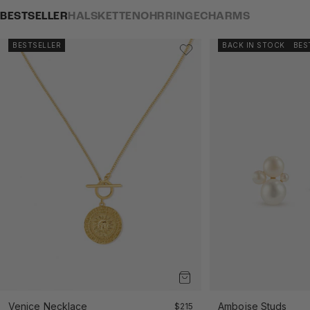
BESTSELLER
HALSKETTEN
OHRRINGE
CHARMS
BESTSELLER
BACK IN STOCK
BES
Venice Necklace
Angebot
Amboise Studs
$215