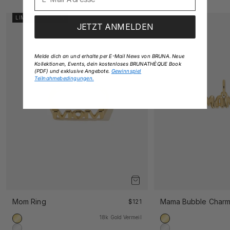
LIMITED EDITION
JETZT ANMELDEN
Melde dich an und erhalte per E-Mail News von BRUNA. Neue
Kollektionen, Events, dein kostenloses BRUNATHÈQUE Book
(PDF) und exklusive Angebote.
Gewinnspiel
Teilnahmebedingungen.
Mom Ring
Angebot
Mama Bubble Char
$121
18k Gold Vermeil
18k Gold Vermeil
18k Gold Vermeil