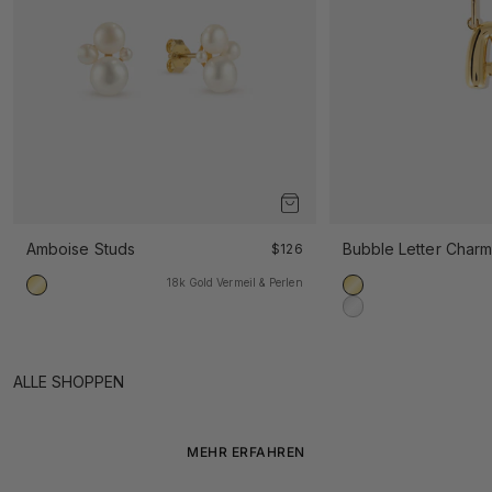
Amboise Studs
Angebot
Bubble Letter Char
$126
18k Gold Vermeil & Perlen
18k Gold Vermeil
18k Gold Vermeil
925 Sterling Silber
MIT LIEBE VERPACKT
ALLE SHOPPEN
Unsere Geschenkverpackung macht dein Geschenk noch
persönlicher
MEHR ERFAHREN