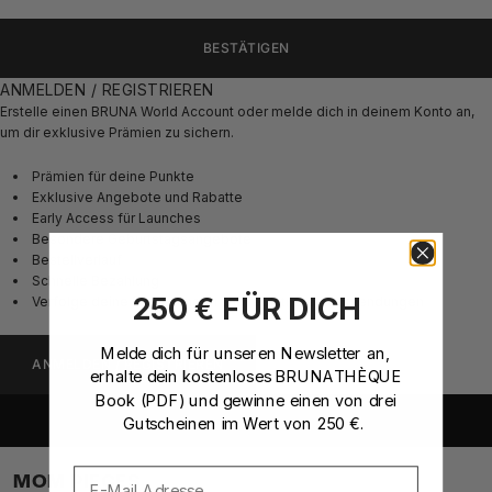
BESTÄTIGEN
ANMELDEN / REGISTRIEREN
Erstelle einen BRUNA World Account oder melde dich in deinem Konto an,
um dir exklusive Prämien zu sichern.
Prämien für deine Punkte
Exklusive Angebote und Rabatte
Early Access für Launches
Besondere Geburtstagsangebote
Bestellverlauf
Schnelle Bezahlung
250 € FÜR DICH
Verfolge deine Bestellungen und registriere Rücksendungen
Melde dich für unseren Newsletter an
,
ANMELDEN / REGISTRIEREN
erhalte dein kostenloses BRUNATHÈQUE
Book (PDF)
und gewinne einen von drei
Gutscheinen im Wert von 250 €.
MOM PIECES