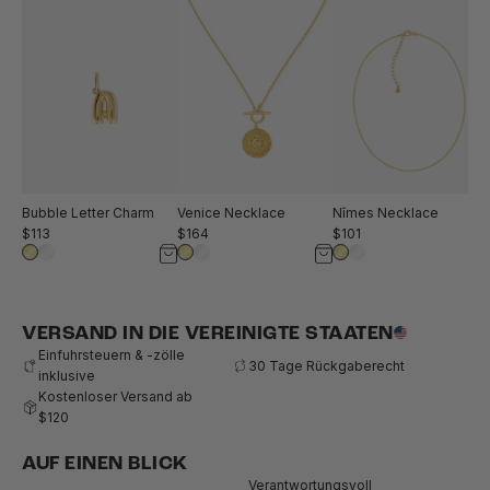
Bubble Letter Charm
Venice Necklace
Nîmes Necklace
$113
$164
$101
VERSAND IN DIE VEREINIGTE STAATEN
Einfuhrsteuern & -zölle
30 Tage Rückgaberecht
inklusive
Kostenloser Versand ab
$120
AUF EINEN BLICK
Verantwortungsvoll