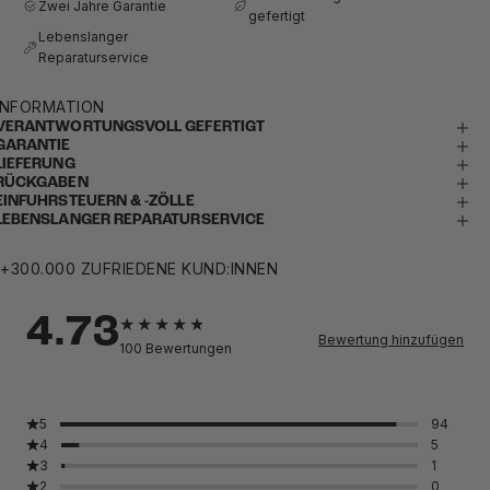
Zwei Jahre Garantie
gefertigt
Lebenslanger
Reparaturservice
INFORMATION
VERANTWORTUNGSVOLL GEFERTIGT
GARANTIE
LIEFERUNG
RÜCKGABEN
EINFUHRSTEUERN & -ZÖLLE
LEBENSLANGER REPARATURSERVICE
+300.000 ZUFRIEDENE KUND:INNEN
4.73
Bewertung hinzufügen
100
Bewertungen
5
94
4
5
3
1
2
0