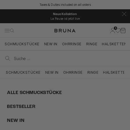
Zum Inhalt springen
Taxes & Duties included on all orders
Neue Kollektion
La Pause ist jetzt live
1
BRUNA
Kundenkont
Ware
Navigationsmenü öffnen
Suche öffnen
Suche ö
SCHMUCKSTÜCKE
NEW IN
OHRRINGE
RINGE
HALSKETTEN
SCHMUCKSTÜCKE
NEW IN
OHRRINGE
RINGE
HALSKETTEN
ALLE SCHMUCKSTÜCKE
BESTSELLER
NEW IN