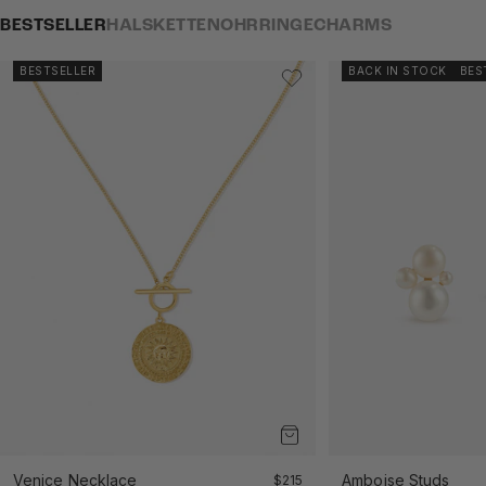
BESTSELLER
HALSKETTEN
OHRRINGE
CHARMS
BESTSELLER
BACK IN STOCK
BES
Venice Necklace
Angebot
Amboise Studs
$215