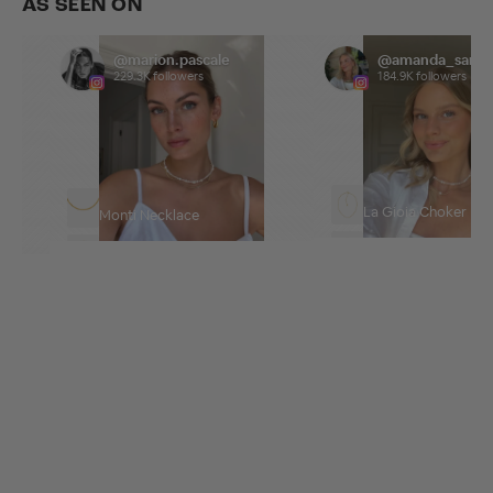
AS SEEN ON
@marion.pascale
@amanda_sand
229.3K followers
184.9K followers
La Gioia Choker
Monti Necklace
Borchia Choker
La Mer Necklace
Merida Large Hoops