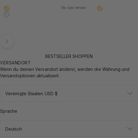
18k Gold Vermeil
18k Gold Vermeil
18k Gold Vermeil
925 Sterling Silber
Vor
BESTSELLER SHOPPEN
VERSANDORT
Wenn du deinen Versandort änderst, werden die Währung und
Versandoptionen aktualisiert.
Vereinigte Staaten USD $
Sprache
Deutsch