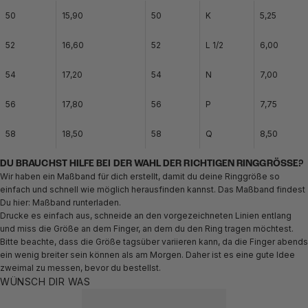
50
15,90
50
K
5,25
52
16,60
52
L 1/2
6,00
54
17,20
54
N
7,00
56
17,80
56
P
7,75
58
18,50
58
Q
8,50
DU BRAUCHST HILFE BEI DER WAHL DER RICHTIGEN RINGGRÖSSE?
Wir haben ein Maßband für dich erstellt, damit du deine Ringgröße so
einfach und schnell wie möglich herausfinden kannst. Das Maßband findest
Du hier:
Maßband runterladen.
Drucke es einfach aus, schneide an den vorgezeichneten Linien entlang
und miss die Größe an dem Finger, an dem du den Ring tragen möchtest.
Bitte beachte, dass die Größe tagsüber variieren kann, da die Finger abends
ein wenig breiter sein können als am Morgen. Daher ist es eine gute Idee
zweimal zu messen, bevor du bestellst.
WÜNSCH DIR WAS