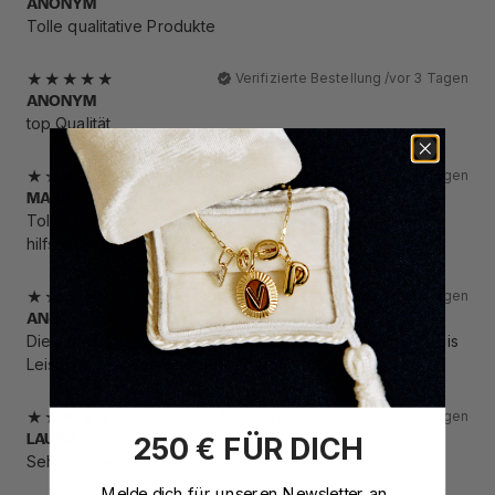
ANONYM
Tolle qualitative Produkte
Verifizierte Bestellung /
vor 3 Tagen
ANONYM
top Qualität
Verifizierte Bestellung /
vor 3 Tagen
MARIE
Toller Schmuck und sehr toller Kundenservice. Immer
hilfsbereit :)
Verifizierte Bestellung /
vor 4 Tagen
ANJA
Die Qualität ist einfach wunderbar. Super hochwertig. Preis
Leistung Top. Versand sehr schnell
Verifizierte Bestellung /
vor 4 Tagen
250 € FÜR DICH
LAURA
Sehr hochwertig verarbeiteter Schmuck.
Melde dich für unseren Newsletter an,