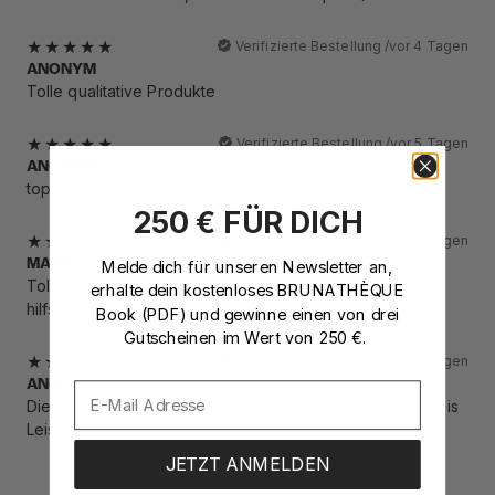
Verifizierte Bestellung /
vor 4 Tagen
ANONYM
Tolle qualitative Produkte
Verifizierte Bestellung /
vor 5 Tagen
ANONYM
top Qualität
250 € FÜR DICH
Verifizierte Bestellung /
vor 5 Tagen
Melde dich für unseren Newsletter an
,
MARIE
Toller Schmuck und sehr toller Kundenservice. Immer
erhalte dein kostenloses BRUNATHÈQUE
hilfsbereit :)
Book (PDF)
und gewinne einen von drei
Gutscheinen im Wert von 250 €.
Verifizierte Bestellung /
vor 6 Tagen
ANJA
Die Qualität ist einfach wunderbar. Super hochwertig. Preis
Leistung Top. Versand sehr schnell
JETZT ANMELDEN