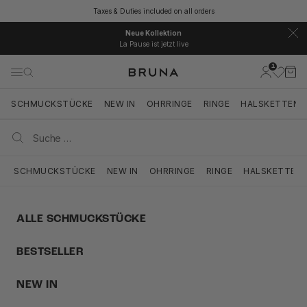
Zum Inhalt springen
Taxes & Duties included on all orders
Neue Kollektion
La Pause ist jetzt live
1
BRUNA
Kundenkont
Ware
Navigationsmenü öffnen
Suche öffnen
Suche ö
SCHMUCKSTÜCKE
NEW IN
OHRRINGE
RINGE
HALSKETTEN
SCHMUCKSTÜCKE
NEW IN
OHRRINGE
RINGE
HALSKETTEN
ALLE SCHMUCKSTÜCKE
BESTSELLER
NEW IN