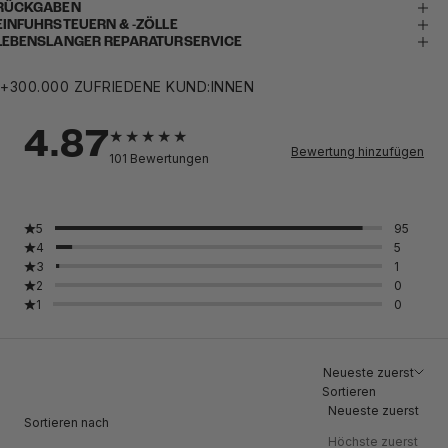
RÜCKGABEN
EINFUHRSTEUERN & -ZÖLLE
LEBENSLANGER REPARATURSERVICE
+300.000 ZUFRIEDENE KUND:INNEN
4.87
Bewertung hinzufügen
101
Bewertungen
5
95
4
5
3
1
2
0
1
0
Neueste zuerst
Sortieren
Neueste zuerst
Sortieren nach
Höchste zuerst