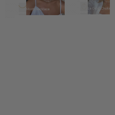
La Gioia Choker
Monti Necklace
Borchia Choker
La Mer Necklace
Merida Large Hoops