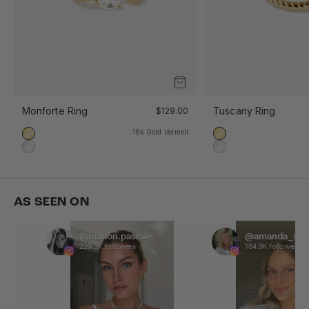
Monforte Ring
Tuscany Ring
$129.00
18k Gold Vermeil
18k Gold Vermeil
18k Gold Vermeil
925 Sterling Silber
925 Sterling Silber
AS SEEN ON
@marion.pascale
@amanda_sand
229.3K followers
184.9K followers