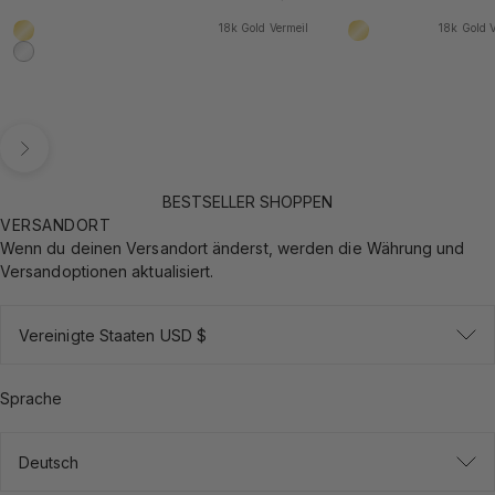
18k Gold Vermeil
18k Gold V
18k Gold Vermeil
18k Gold Vermeil
925 Sterling Silber
Vor
BESTSELLER SHOPPEN
VERSANDORT
Wenn du deinen Versandort änderst, werden die Währung und
Versandoptionen aktualisiert.
Vereinigte Staaten USD $
Sprache
Deutsch