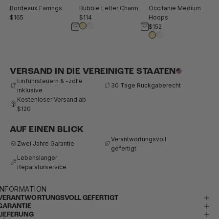
Bubble Letter Charm
Occitanie Medium
Bordeaux Earrings
$114
Hoops
$165
$152
VERSAND IN DIE VEREINIGTE STAATEN
Einfuhrsteuern & -zölle
30 Tage Rückgaberecht
inklusive
Kostenloser Versand ab
$120
AUF EINEN BLICK
Verantwortungsvoll
Zwei Jahre Garantie
gefertigt
Lebenslanger
Reparaturservice
INFORMATION
VERANTWORTUNGSVOLL GEFERTIGT
GARANTIE
LIEFERUNG