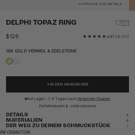
Gehe zu Element 1
Gehe zu Element 2
Gehe zu Element 3
Gehe zu Element 4
Gehe zu Element 5
Gehe zu Element 6
ETHISCHE EDELMETALLE
DELPHI TOPAZ RING
Angebot
$126
4.87 / 5
(101)
18K GOLD VERMEIL & EDELSTEINE
IN DEN WARENKORB
Auf Lager – 2-5 Tagen nach
Vereinigte Staaten
Einfuhrsteuern & -zölle inklusive
DETAILS
MATERIALIEN
DER WEG ZU DEINEM SCHMUCKSTÜCK
INFORMATION