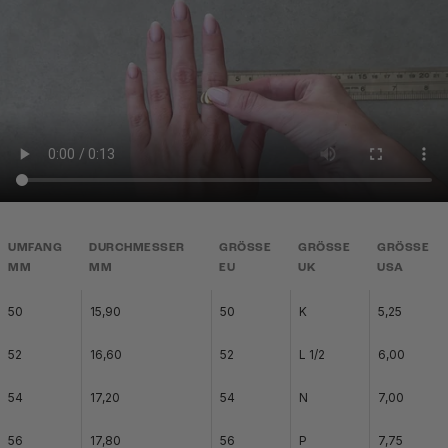
UMFANG
DURCHMESSER
GRÖSSE
GRÖSSE
GRÖSSE
MM
MM
EU
UK
USA
50
15,90
50
K
5,25
52
16,60
52
L 1/2
6,00
54
17,20
54
N
7,00
56
17,80
56
P
7,75