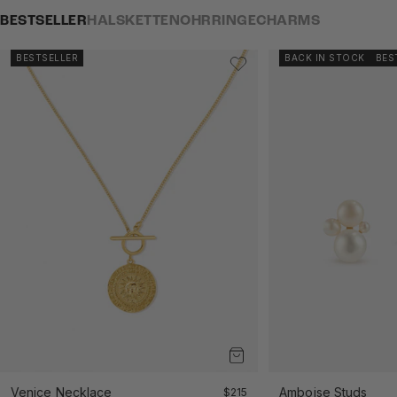
BESTSELLER
HALSKETTEN
OHRRINGE
CHARMS
BESTSELLER
BACK IN STOCK
BES
Venice Necklace
Angebot
Amboise Studs
$215