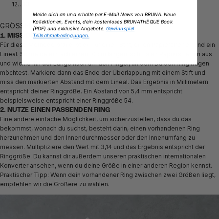
1
2
…
13
Melde dich an und erhalte per E-Mail News von BRUNA. Neue
Kollektionen, Events, dein kostenloses BRUNATHÈQUE Book
GRÖSSENGUIDE
(PDF) und exklusive Angebote.
Gewinnspiel
Teilnahmebedingungen.
1. MISS DEINEN FINGER
Für diese Methode brauchst du nur einen Stift, einen Papierstreifen und ein
Lineal. Schneide einfach einen 10 cm langen, schmalen Papierstreifen aus
und wickle ihn der Länge nach um den Finger, an dem Du den Ring tragen
möchtest. Markiere dann das Ende der Überlappung mit einem Stift und
miss den markierten Abstand mit dem Lineal. Das Ergebnis in Millimetern
entspricht deiner Ringgröße. Ein Abstand von 5,4 mm entspricht
beispielsweise entspricht einer Ringgröße 54.
2. NUTZE EINEN PASSENDEN RING
Eine andere einfache Möglichkeit, um sicherzustellen, dass du das
bekommst, wonach du suchst, besteht darin, einen vorhandenen Ring
herzunehmen und den Innendurchmesser oder den Innenumfang zu
messen. Multipliziere den Wert mit 3,14 und das Ergebnis entspricht der
Ringgröße. Du kannst dir außerdem unseren praktischen internationalen
Konverter ansehen, wenn du deine Größe in einer anderen Region kennst.
Praktischer Tipp: Wenn dein vorhandener Ring zwischen zwei Größen liegt,
empfehlen wir die Größere zu wählen.