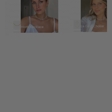
La Gioia Choker
Monti Necklace
Borchia Choker
La Mer Necklace
Merida Large Hoops