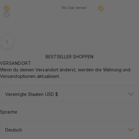
18k Gold Vermeil
18k Gold Vermeil
18k Gold Vermeil
925 Sterling Silber
Vor
BESTSELLER SHOPPEN
VERSANDORT
Wenn du deinen Versandort änderst, werden die Währung und
Versandoptionen aktualisiert.
Vereinigte Staaten USD $
Sprache
Deutsch