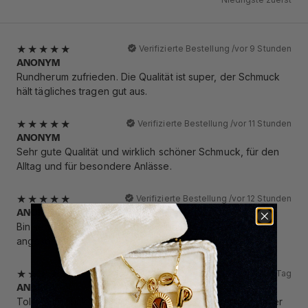
Verifizierte Bestellung /
vor 9 Stunden
ANONYM
Rundherum zufrieden. Die Qualität ist super, der Schmuck
hält tägliches tragen gut aus.
Verifizierte Bestellung /
vor 11 Stunden
ANONYM
Sehr gute Qualität und wirklich schöner Schmuck, für den
Alltag und für besondere Anlässe.
Verifizierte Bestellung /
vor 12 Stunden
ANONYM
Bin sehr zufrieden und werde oft auf meinen Schmuck
angesprochen.
Verifizierte Bestellung /
vor 1 Tag
ANDREA
Toller Schmuck, selbst das Silber ist gut verträglich! Immer