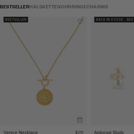
BESTSELLER
HALSKETTEN
OHRRINGE
CHARMS
BESTSELLER
BACK IN STOCK
BES
Venice Necklace
Angebot
Amboise Studs
$215