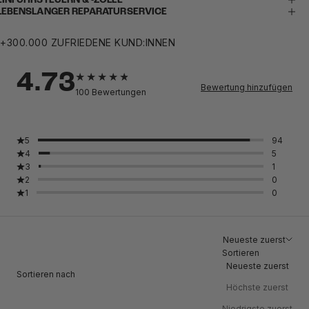
EINFUHRSTEUERN & -ZÖLLE
LEBENSLANGER REPARATURSERVICE
+300.000 ZUFRIEDENE KUND:INNEN
4.73
Bewertung hinzufügen
100
Bewertungen
5
94
4
5
3
1
2
0
1
0
Neueste zuerst
Sortieren
Neueste zuerst
Sortieren nach
Höchste zuerst
Niedrigste zuerst