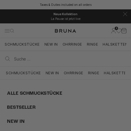
Zum Inhalt springen
Taxes & Duties included on all orders
Neue Kollektion
La Pause ist jetzt live
1
BRUNA
Kundenkont
Ware
Navigationsmenü öffnen
Suche öffnen
Suche ö
SCHMUCKSTÜCKE
NEW IN
OHRRINGE
RINGE
HALSKETTEN
SCHMUCKSTÜCKE
NEW IN
OHRRINGE
RINGE
HALSKETTEN
ALLE SCHMUCKSTÜCKE
BESTSELLER
NEW IN