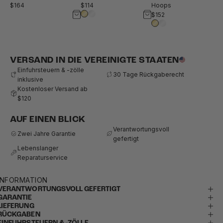
$114
Hoops
$164
$152
VERSAND IN DIE VEREINIGTE STAATEN
Einfuhrsteuern & -zölle
30 Tage Rückgaberecht
inklusive
Kostenloser Versand ab
$120
AUF EINEN BLICK
Verantwortungsvoll
Zwei Jahre Garantie
gefertigt
Lebenslanger
Reparaturservice
INFORMATION
VERANTWORTUNGSVOLL GEFERTIGT
GARANTIE
LIEFERUNG
RÜCKGABEN