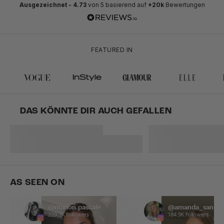
Ausgezeichnet -
4.73
von 5 basierend auf
+20k
Bewertungen
FEATURED IN
DAS KÖNNTE DIR AUCH GEFALLEN
AS SEEN ON
@marion.pascale
@amanda_sand
229.3K followers
184.9K followers