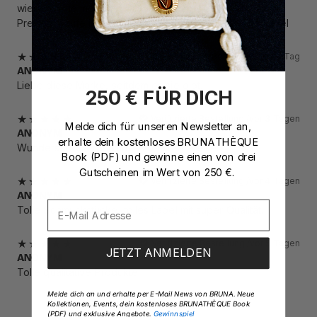
wieder neue moderne Produkte zu erschwinglichen
Preisen! Kaufe immer wieder gerne bei BRUNA The Label
Verifizierte Bestellung /
vor 1 Tag
ANONYM
Liebe diese Marke, seitdem es sie gibt.
250 € FÜR DICH
Verifizierte Bestellung /
vor 3 Tagen
Melde dich für unseren Newsletter an,
ANONYM
erhalte dein kostenloses BRUNATHÈQUE
Wunderschöner Schmuck zu fairen Preisen
Book (PDF) und gewinne einen von drei
Gutscheinen im Wert von 250 €.
Verifizierte Bestellung /
vor 4 Tagen
ANONYM
Tolle Schmuckstücke, tolles Label mit super Qualität.
Verifizierte Bestellung /
vor 5 Tagen
JETZT ANMELDEN
ANONYM
Tolle qualitative Produkte
Melde dich an und erhalte per E-Mail News von BRUNA. Neue
Kollektionen, Events, dein kostenloses BRUNATHÈQUE Book
(PDF) und exklusive Angebote.
Gewinnspiel