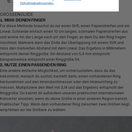
1
2
…
13
Teilnahmebedingungen.
GRÖSSENGUIDE
1. MISS DEINEN FINGER
Für diese Methode brauchst du nur einen Stift, einen Papierstreifen und ein
Lineal. Schneide einfach einen 10 cm langen, schmalen Papierstreifen aus
und wickle ihn der Länge nach um den Finger, an dem Du den Ring tragen
möchtest. Markiere dann das Ende der Überlappung mit einem Stift und
miss den markierten Abstand mit dem Lineal. Das Ergebnis in Millimetern
entspricht deiner Ringgröße. Ein Abstand von 5,4 mm entspricht
beispielsweise entspricht einer Ringgröße 54.
2. NUTZE EINEN PASSENDEN RING
Eine andere einfache Möglichkeit, um sicherzustellen, dass du das
bekommst, wonach du suchst, besteht darin, einen vorhandenen Ring
herzunehmen und den Innendurchmesser oder den Innenumfang zu
messen. Multipliziere den Wert mit 3,14 und das Ergebnis entspricht der
Ringgröße. Du kannst dir außerdem unseren praktischen internationalen
Konverter ansehen, wenn du deine Größe in einer anderen Region kennst.
Praktischer Tipp: Wenn dein vorhandener Ring zwischen zwei Größen liegt,
empfehlen wir die Größere zu wählen.