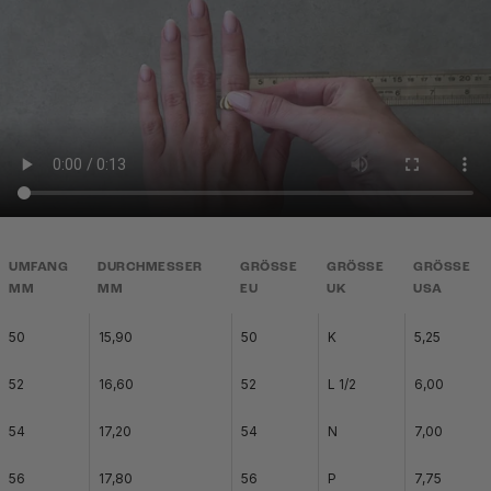
UMFANG
DURCHMESSER
GRÖSSE
GRÖSSE
GRÖSSE
MM
MM
EU
UK
USA
50
15,90
50
K
5,25
52
16,60
52
L 1/2
6,00
54
17,20
54
N
7,00
56
17,80
56
P
7,75