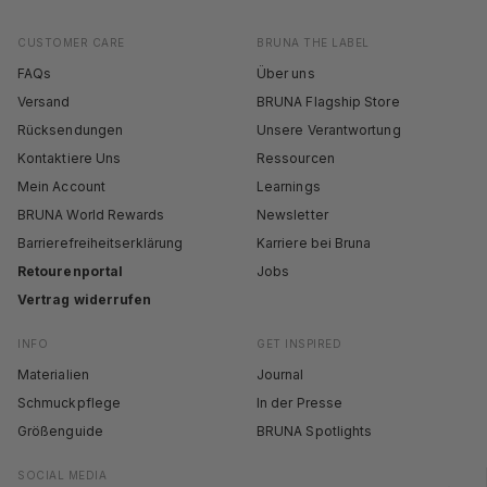
CUSTOMER CARE
BRUNA THE LABEL
FAQs
Über uns
Versand
BRUNA Flagship Store
Rücksendungen
Unsere Verantwortung
Kontaktiere Uns
Ressourcen
Mein Account
Learnings
BRUNA World Rewards
Newsletter
Barrierefreiheitserklärung
Karriere bei Bruna
Retourenportal
Jobs
Vertrag widerrufen
INFO
GET INSPIRED
Materialien
Journal
Schmuckpflege
In der Presse
Größenguide
BRUNA Spotlights
SOCIAL MEDIA