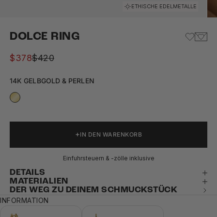
Gehe zu Element 1
Gehe zu Element 2
Gehe zu Element 3
Gehe zu Element 4
ETHISCHE EDELMETALLE
DOLCE RING
Angebot
Regulärer Preis
$378
$420
14K GELBGOLD & PERLEN
IN DEN WARENKORB
Einfuhrsteuern & -zölle inklusive
DETAILS
MATERIALIEN
DER WEG ZU DEINEM SCHMUCKSTÜCK
INFORMATION