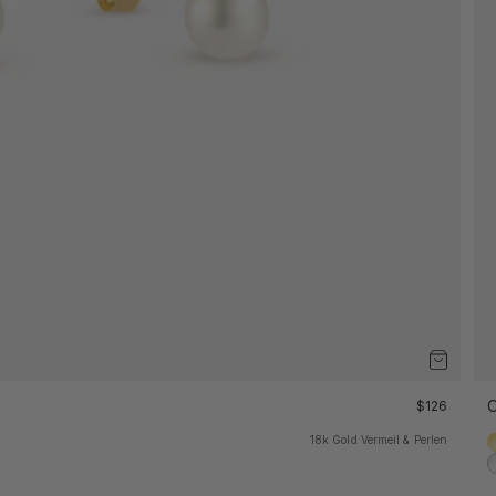
Angebot
O
$126
18k Gold Vermeil & Perlen