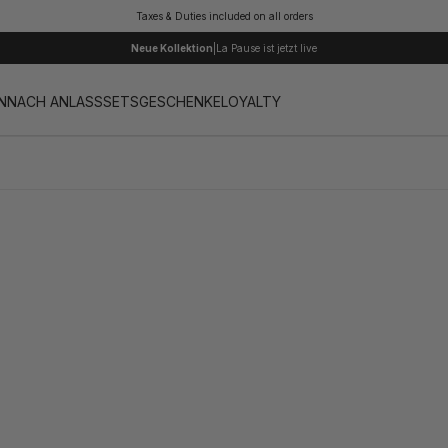
Taxes & Duties included on all orders
Neue Kollektion
|
La Pause ist jetzt live
N
NACH ANLASS
SETS
GESCHENKE
LOYALTY