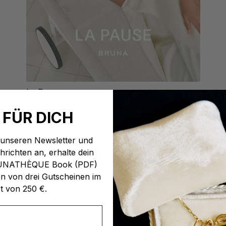
La Pause
 FÜR DICH
 unseren Newsletter und
ichten an, erhalte dein
DEIN WARENKORB IST LEER. ENTDECKE UNSERE SCHMUCKSTÜCKE
RUNATHÈQUE Book (PDF)
n von drei Gutscheinen im
t von 250 €.
BACK IN STOCK
BESTSELLER