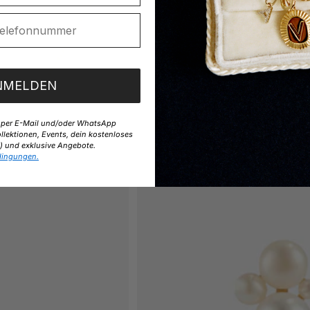
NMELDEN
e per E-Mail und/oder WhatsApp
lektionen, Events, dein kostenloses
und exklusive Angebote.
dingungen.