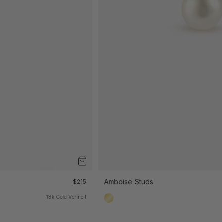
Angebot
Amboise Studs
$215
18k Gold Vermeil
18k Gold Vermeil