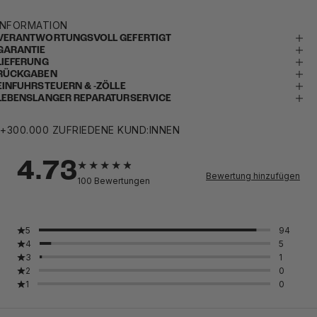
INFORMATION
VERANTWORTUNGSVOLL GEFERTIGT
GARANTIE
LIEFERUNG
RÜCKGABEN
EINFUHRSTEUERN & -ZÖLLE
LEBENSLANGER REPARATURSERVICE
+300.000 ZUFRIEDENE KUND:INNEN
4.73
Bewertung hinzufügen
100
Bewertungen
5
94
4
5
3
1
2
0
1
0