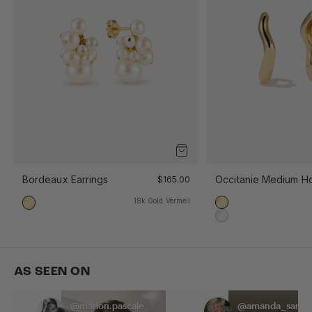
Occitanie Medium H
Bordeaux Earrings
$165.00
18k Gold Vermeil
18k Gold Vermeil
18k Gold Vermeil
925 Sterling Silber
AS SEEN ON
@marion.pascale
@amanda_sand