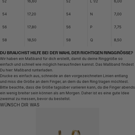
52
16,60
52
L 1/2
6,00
54
17,20
54
N
7,00
56
17,80
56
P
7,75
58
18,50
58
Q
8,50
DU BRAUCHST HILFE BEI DER WAHL DER RICHTIGEN RINGGRÖSSE?
Wir haben ein Maßband für dich erstellt, damit du deine Ringgröße so
einfach und schnell wie möglich herausfinden kannst. Das Maßband findest
Du hier:
Maßband runterladen.
Drucke es einfach aus, schneide an den vorgezeichneten Linien entlang
und miss die Größe an dem Finger, an dem du den Ring tragen möchtest.
Bitte beachte, dass die Größe tagsüber variieren kann, da die Finger abends
ein wenig breiter sein können als am Morgen. Daher ist es eine gute Idee
zweimal zu messen, bevor du bestellst.
WÜNSCH DIR WAS