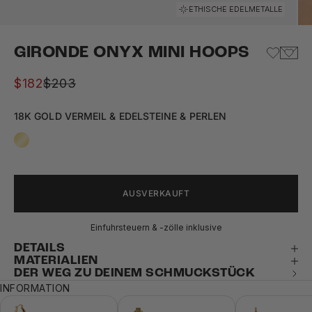
Gehe zu Element 1
Gehe zu Element 2
Gehe zu Element 3
Gehe zu Element 4
Gehe zu Element 5
ETHISCHE EDELMETALLE
GIRONDE ONYX MINI HOOPS
Angebot
Regulärer Preis
$182
$203
18K GOLD VERMEIL & EDELSTEINE & PERLEN
AUSVERKAUFT
Einfuhrsteuern & -zölle inklusive
DETAILS
MATERIALIEN
DER WEG ZU DEINEM SCHMUCKSTÜCK
INFORMATION