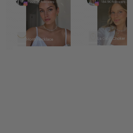
229.3K followers
184.9K followers
La Gioia Choker
Monti Necklace
Borchia Choker
La Mer Necklace
Merida Large Hoops