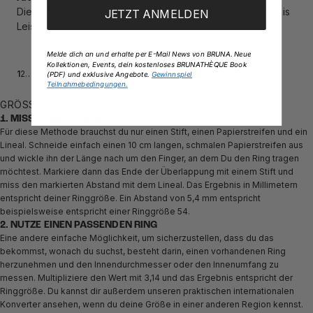
Die Qualität ist einfach wunderbar. Super hochwertig. Preis
JETZT ANMELDEN
Leistung Top. Versand sehr schnell
Melde dich an und erhalte per E-Mail News von BRUNA. Neue
Kollektionen, Events, dein kostenloses BRUNATHÈQUE Book
1
2
…
13
(PDF) und exklusive Angebote.
Gewinnspiel
Teilnahmebedingungen.
GRÖSSENGUIDE
1. MISS DEINEN FINGER
Für diese Methode brauchst du nur einen Stift, einen Papierstreifen und ein
Lineal. Schneide einfach einen 10 cm langen, schmalen Papierstreifen aus
und wickle ihn der Länge nach um den Finger, an dem Du den Ring tragen
möchtest. Markiere dann das Ende der Überlappung mit einem Stift und
miss den markierten Abstand mit dem Lineal. Das Ergebnis in Millimetern
entspricht deiner Ringgröße. Ein Abstand von 5,4 mm entspricht
beispielsweise entspricht einer Ringgröße 54.
2. NUTZE EINEN PASSENDEN RING
Eine andere einfache Möglichkeit, um sicherzustellen, dass du das
bekommst, wonach du suchst, besteht darin, einen vorhandenen Ring
herzunehmen und den Innendurchmesser oder den Innenumfang zu
messen. Multipliziere den Wert mit 3,14 und das Ergebnis entspricht der
Ringgröße. Du kannst dir außerdem unseren praktischen internationalen
Konverter ansehen, wenn du deine Größe in einer anderen Region kennst.