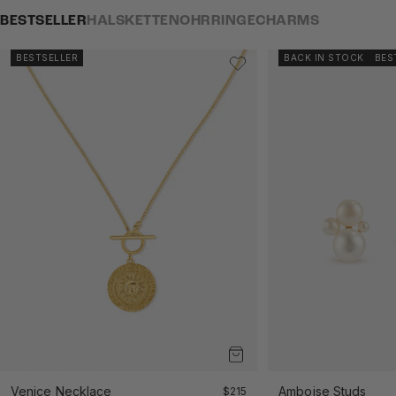
BESTSELLER
HALSKETTEN
OHRRINGE
CHARMS
BESTSELLER
BACK IN STOCK
BES
Venice Necklace
Angebot
Amboise Studs
$215