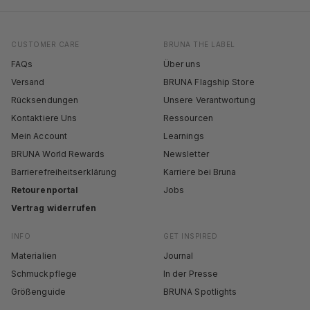
CUSTOMER CARE
BRUNA THE LABEL
FAQs
Über uns
Versand
BRUNA Flagship Store
Rücksendungen
Unsere Verantwortung
Kontaktiere Uns
Ressourcen
Mein Account
Learnings
BRUNA World Rewards
Newsletter
Barrierefreiheitserklärung
Karriere bei Bruna
Retourenportal
Jobs
Vertrag widerrufen
INFO
GET INSPIRED
Materialien
Journal
Schmuckpflege
In der Presse
Größenguide
BRUNA Spotlights