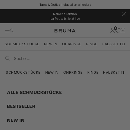
Zum Inhalt springen
Taxes & Duties included on all orders
Neue Kollektion
La Pause ist jetzt live
1
BRUNA
Kundenkont
Ware
Navigationsmenü öffnen
Suche öffnen
Suche ö
SCHMUCKSTÜCKE
NEW IN
OHRRINGE
RINGE
HALSKETTEN
SCHMUCKSTÜCKE
NEW IN
OHRRINGE
RINGE
HALSKETTEN
ALLE SCHMUCKSTÜCKE
BESTSELLER
NEW IN