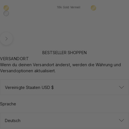
18k Gold Vermeil
18k Gold Vermeil
18k Gold Vermeil
925 Sterling Silber
Vor
BESTSELLER SHOPPEN
VERSANDORT
Wenn du deinen Versandort änderst, werden die Währung und
Versandoptionen aktualisiert.
Vereinigte Staaten USD $
Sprache
Deutsch