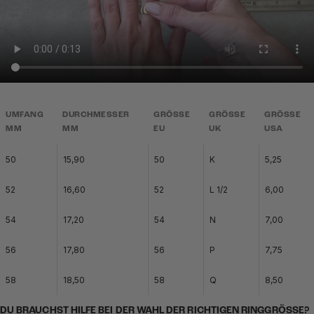
UMFANG
DURCHMESSER
GRÖSSE
GRÖSSE
GRÖSSE
MM
MM
EU
UK
USA
50
15,90
50
K
5,25
52
16,60
52
L 1/2
6,00
54
17,20
54
N
7,00
56
17,80
56
P
7,75
58
18,50
58
Q
8,50
DU BRAUCHST HILFE BEI DER WAHL DER RICHTIGEN RINGGRÖSSE?