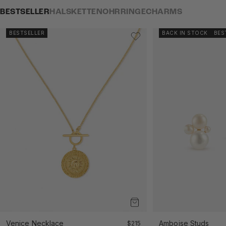
BESTSELLER
HALSKETTEN
OHRRINGE
CHARMS
BESTSELLER
BACK IN STOCK
BES
Venice Necklace
Angebot
Amboise Studs
$215