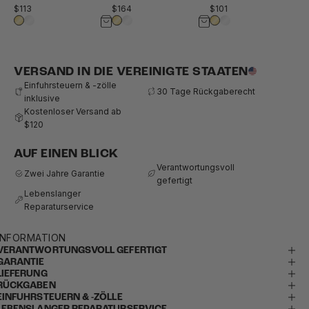
$113
$164
$101
VERSAND IN DIE VEREINIGTE STAATEN
Einfuhrsteuern & -zölle
30 Tage Rückgaberecht
inklusive
Kostenloser Versand ab
$120
AUF EINEN BLICK
Verantwortungsvoll
Zwei Jahre Garantie
gefertigt
Lebenslanger
Reparaturservice
INFORMATION
VERANTWORTUNGSVOLL GEFERTIGT
GARANTIE
LIEFERUNG
RÜCKGABEN
EINFUHRSTEUERN & -ZÖLLE