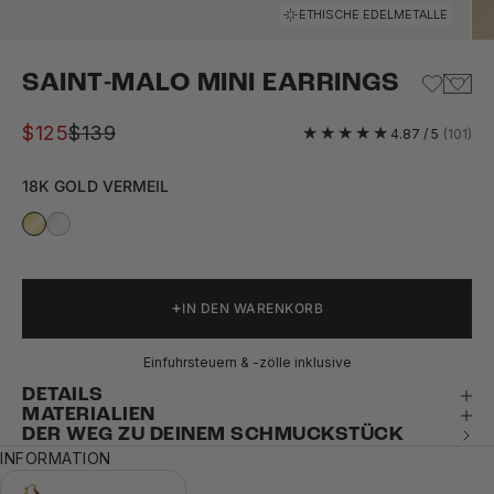
Gehe zu Element 1
Gehe zu Element 2
Gehe zu Element 3
Gehe zu Element 4
Gehe zu Element 5
Gehe zu Element 6
Gehe zu Element 7
Gehe zu Element 8
ETHISCHE EDELMETALLE
SAINT-MALO MINI EARRINGS
Angebot
Regulärer Preis
$125
$139
4.87 / 5
(101)
18K GOLD VERMEIL
IN DEN WARENKORB
Einfuhrsteuern & -zölle inklusive
DETAILS
MATERIALIEN
DER WEG ZU DEINEM SCHMUCKSTÜCK
INFORMATION