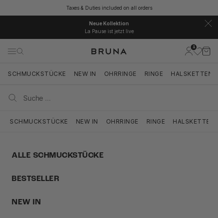
Zum Inhalt springen
Taxes & Duties included on all orders
Neue Kollektion
La Pause ist jetzt live
1
BRUNA
Kundenkont
Ware
Navigationsmenü öffnen
Suche öffnen
Suche ö
SCHMUCKSTÜCKE
NEW IN
OHRRINGE
RINGE
HALSKETTEN
SCHMUCKSTÜCKE
NEW IN
OHRRINGE
RINGE
HALSKETTEN
ALLE SCHMUCKSTÜCKE
BESTSELLER
NEW IN