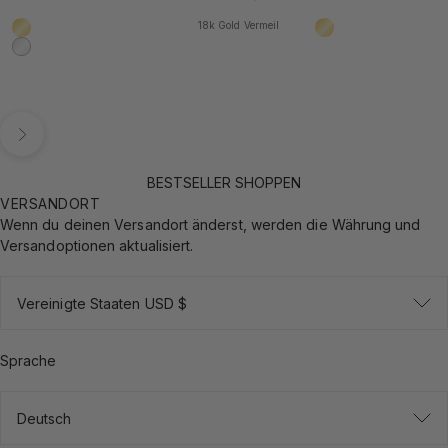
18k Gold Vermeil
18k Gold Vermeil
18k Gold Vermeil
925 Sterling Silber
Vor
BESTSELLER SHOPPEN
VERSANDORT
Wenn du deinen Versandort änderst, werden die Währung und
Versandoptionen aktualisiert.
Vereinigte Staaten USD $
Sprache
Deutsch