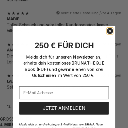
Verifizierte Bestellung /
vor 4 Tagen
MARIE
Toller Schmuck und sehr toller Kundenservice. Immer
hilfsbereit :)
250 € FÜR DICH
Verifizierte Bestellung /
vor 4 Tagen
ANJA
Die Qualität ist einfach wunderbar. Super hochwertig. Preis
Melde dich für unseren Newsletter an
,
Leistung Top. Versand sehr schnell
erhalte dein kostenloses BRUNATHÈQUE
Book (PDF)
und gewinne einen von drei
Gutscheinen im Wert von 250 €.
Verifizierte Bestellung /
vor 4 Tagen
LAURA
Sehr hochwertig verarbeiteter Schmuck.
1
2
…
13
JETZT ANMELDEN
GRÖSSENGUIDE
Melde dich an und erhalte per E-Mail News von BRUNA. Neue
1. MISS DEINEN FINGER