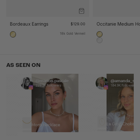
Occitanie Medium H
Bordeaux Earrings
$129.00
18k Gold Vermeil
18k Gold Vermeil
18k Gold Vermeil
925 Sterling Silber
AS SEEN ON
@marion.pascale
@amanda_sand
229.3K followers
184.9K followers
La Gioia Choker
Monti Necklace
Borchia Choker
La Mer Necklace