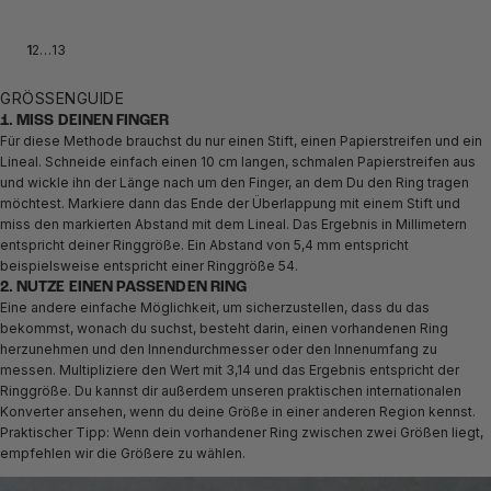
1
2
…
13
GRÖSSENGUIDE
1. MISS DEINEN FINGER
Für diese Methode brauchst du nur einen Stift, einen Papierstreifen und ein
Lineal. Schneide einfach einen 10 cm langen, schmalen Papierstreifen aus
und wickle ihn der Länge nach um den Finger, an dem Du den Ring tragen
möchtest. Markiere dann das Ende der Überlappung mit einem Stift und
miss den markierten Abstand mit dem Lineal. Das Ergebnis in Millimetern
entspricht deiner Ringgröße. Ein Abstand von 5,4 mm entspricht
beispielsweise entspricht einer Ringgröße 54.
2. NUTZE EINEN PASSENDEN RING
Eine andere einfache Möglichkeit, um sicherzustellen, dass du das
bekommst, wonach du suchst, besteht darin, einen vorhandenen Ring
herzunehmen und den Innendurchmesser oder den Innenumfang zu
messen. Multipliziere den Wert mit 3,14 und das Ergebnis entspricht der
Ringgröße. Du kannst dir außerdem unseren praktischen internationalen
Konverter ansehen, wenn du deine Größe in einer anderen Region kennst.
Praktischer Tipp: Wenn dein vorhandener Ring zwischen zwei Größen liegt,
empfehlen wir die Größere zu wählen.