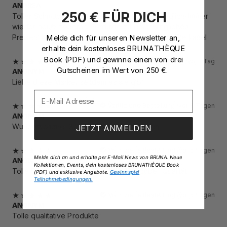
ANDREA
250 € FÜR DICH
Toller Schmuck, selbst das Silber ist gut verträglich! Immer
wieder neue moderne Produkte zu erschwinglichen
Melde dich für unseren Newsletter an
,
Preisen! Kaufe immer wieder gerne bei BRUNA The Label
erhalte dein kostenloses BRUNATHÈQUE
Book (PDF)
und gewinne einen von drei
Verifizierte Bestellung /
vor 1 Tag
Gutscheinen im Wert von 250 €.
ANONYM
Liebe diese Marke, seitdem es sie gibt.
Verifizierte Bestellung /
vor 3 Tagen
ANONYM
Wunderschöner Schmuck zu fairen Preisen
JETZT ANMELDEN
Verifizierte Bestellung /
vor 5 Tagen
Melde dich an und erhalte per E-Mail News von BRUNA. Neue
ANONYM
Kollektionen, Events, dein kostenloses BRUNATHÈQUE Book
Tolle Schmuckstücke, tolles Label mit super Qualität.
(PDF) und exklusive Angebote.
Gewinnspiel
Teilnahmebedingungen.
Verifizierte Bestellung /
vor 5 Tagen
ANONYM
Tolle qualitative Produkte