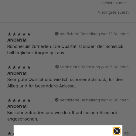
Höchste zuerst
Niedrigste zuerst
Verifizierte Bestellung /
vor 13 Stunden
ANONYM
Rundherum zufrieden. Die Qualität ist super, der Schmuck
hält tägliches tragen gut aus.
Verifizierte Bestellung /
vor 15 Stunden
ANONYM
Sehr gute Qualität und wirklich schöner Schmuck, für den
Alltag und für besondere Anlässe.
Verifizierte Bestellung /
vor 16 Stunden
ANONYM
Bin sehr zufrieden und werde oft auf meinen Schmuck
angesprochen.
Verifizierte Bestellung /
vor 1 Tag