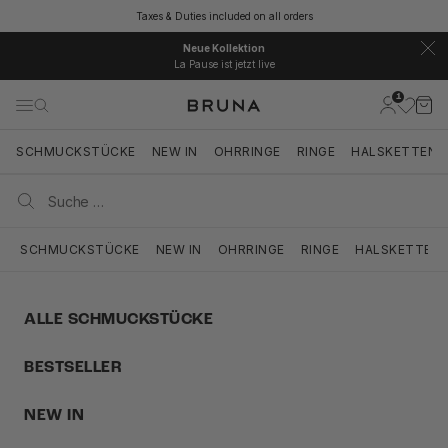
Zum Inhalt springen
Taxes & Duties included on all orders
Neue Kollektion
La Pause ist jetzt live
1
BRUNA
Kundenkont
Ware
Navigationsmenü öffnen
Suche öffnen
Suche ö
SCHMUCKSTÜCKE
NEW IN
OHRRINGE
RINGE
HALSKETTEN
SCHMUCKSTÜCKE
NEW IN
OHRRINGE
RINGE
HALSKETTEN
ALLE SCHMUCKSTÜCKE
BESTSELLER
NEW IN