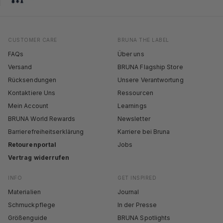
CUSTOMER CARE
BRUNA THE LABEL
FAQs
Über uns
Versand
BRUNA Flagship Store
Rücksendungen
Unsere Verantwortung
Kontaktiere Uns
Ressourcen
Mein Account
Learnings
BRUNA World Rewards
Newsletter
Barrierefreiheitserklärung
Karriere bei Bruna
Retourenportal
Jobs
Vertrag widerrufen
INFO
GET INSPIRED
Materialien
Journal
Schmuckpflege
In der Presse
Größenguide
BRUNA Spotlights