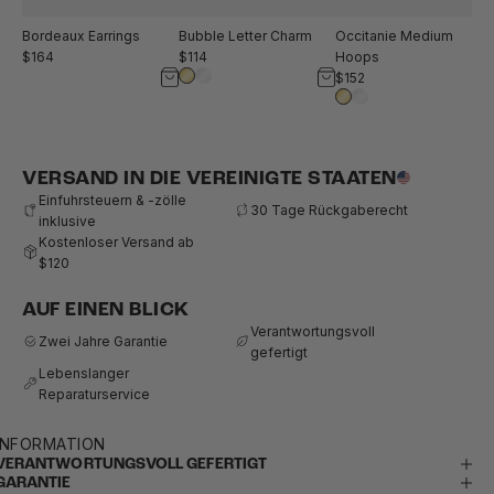
Bubble Letter Charm
Occitanie Medium
Bordeaux Earrings
$114
Hoops
$164
$152
VERSAND IN DIE VEREINIGTE STAATEN
Einfuhrsteuern & -zölle
30 Tage Rückgaberecht
inklusive
Kostenloser Versand ab
$120
AUF EINEN BLICK
Verantwortungsvoll
Zwei Jahre Garantie
gefertigt
Lebenslanger
Reparaturservice
INFORMATION
VERANTWORTUNGSVOLL GEFERTIGT
GARANTIE