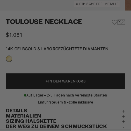
Gehe zu Element 1
Gehe zu Element 2
Gehe zu Element 3
Gehe zu Element 4
Gehe zu Element 5
Gehe zu Element 6
ETHISCHE EDELMETALLE
TOULOUSE NECKLACE
Angebot
$1,081
14K GELBGOLD & LABORGEZÜCHTETE DIAMANTEN
IN DEN WARENKORB
Auf Lager – 2-5 Tagen nach
Vereinigte Staaten
Einfuhrsteuern & -zölle inklusive
DETAILS
MATERIALIEN
SIZING HALSKETTE
DER WEG ZU DEINEM SCHMUCKSTÜCK