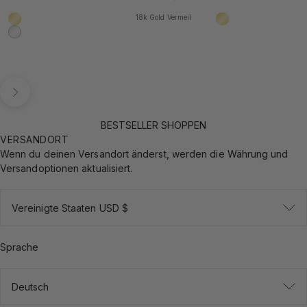
18k Gold Vermeil
18k Gold Vermeil
18k Gold Vermeil
925 Sterling Silber
Vor
BESTSELLER SHOPPEN
VERSANDORT
Wenn du deinen Versandort änderst, werden die Währung und
Versandoptionen aktualisiert.
Vereinigte Staaten USD $
Sprache
Deutsch