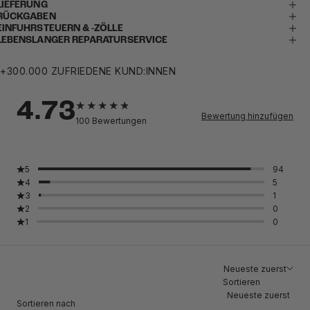
LIEFERUNG
RÜCKGABEN
EINFUHRSTEUERN & -ZÖLLE
LEBENSLANGER REPARATURSERVICE
+300.000 ZUFRIEDENE KUND:INNEN
4.73
Bewertung hinzufügen
100
Bewertungen
5
94
4
5
3
1
2
0
1
0
Neueste zuerst
Sortieren
Neueste zuerst
Sortieren nach