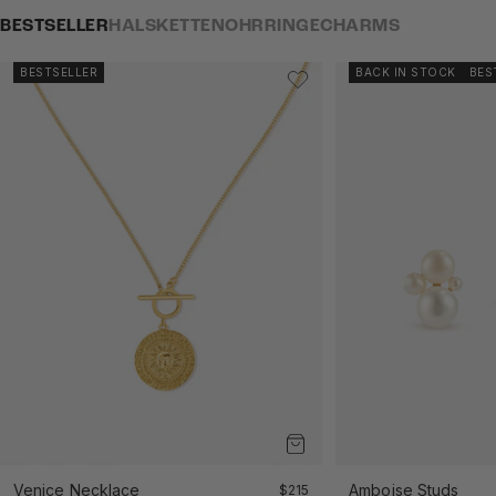
BESTSELLER
HALSKETTEN
OHRRINGE
CHARMS
BESTSELLER
BACK IN STOCK
BES
Venice Necklace
Angebot
Amboise Studs
$215