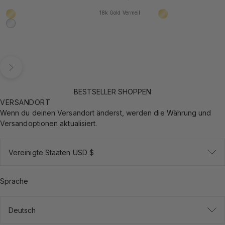
18k Gold Vermeil
18k Gold Vermeil
18k Gold Vermeil
925 Sterling Silber
Vor
BESTSELLER SHOPPEN
VERSANDORT
Wenn du deinen Versandort änderst, werden die Währung und
Versandoptionen aktualisiert.
Vereinigte Staaten USD $
Sprache
Deutsch