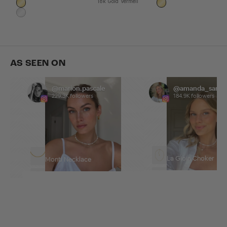
18k Gold Vermeil
18k Gold Vermeil
18k Gold Vermeil
925 Sterling Silber
AS SEEN ON
@marion.pascale
@amanda_sand
229.3K followers
184.9K followers
La Gioia Choker
Monti Necklace
Borchia Choker
La Mer Necklace
Merida Large Hoops