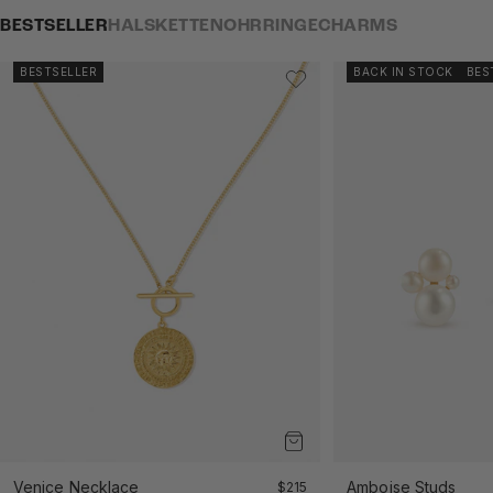
BESTSELLER
HALSKETTEN
OHRRINGE
CHARMS
BESTSELLER
BACK IN STOCK
BES
Venice Necklace
Angebot
Amboise Studs
$215