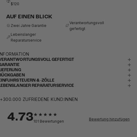
$120
AUF EINEN BLICK
Verantwortungsvoll
Zwei Jahre Garantie
gefertigt
Lebenslanger
Reparaturservice
INFORMATION
VERANTWORTUNGSVOLL GEFERTIGT
GARANTIE
LIEFERUNG
RÜCKGABEN
EINFUHRSTEUERN & -ZÖLLE
LEBENSLANGER REPARATURSERVICE
+300.000 ZUFRIEDENE KUND:INNEN
4.73
Bewertung hinzufügen
101
Bewertungen