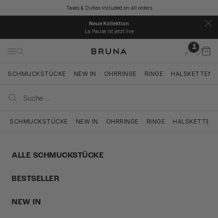
Zum Inhalt springen
Taxes & Duties included on all orders
Neue Kollektion
La Pause ist jetzt live
1
BRUNA
Kundenkont
Ware
Navigationsmenü öffnen
Suche öffnen
Suche ö
SCHMUCKSTÜCKE
NEW IN
OHRRINGE
RINGE
HALSKETTEN
SCHMUCKSTÜCKE
NEW IN
OHRRINGE
RINGE
HALSKETTEN
ALLE SCHMUCKSTÜCKE
BESTSELLER
NEW IN