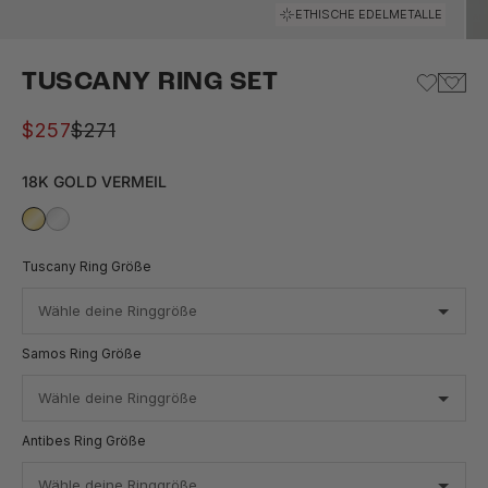
Gehe zu Element 1
Gehe zu Element 2
Gehe zu Element 3
Gehe zu Element 4
Gehe zu Element 5
ETHISCHE EDELMETALLE
TUSCANY RING SET
Angebot
Regulärer Preis
$257
$271
18K GOLD VERMEIL
Tuscany Ring Größe
Samos Ring Größe
Antibes Ring Größe