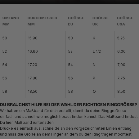
UMFANG
DURCHMESSER
GRÖSSE
GRÖSSE
GRÖSSE
MM
MM
EU
UK
USA
50
15,90
50
K
5,25
52
16,60
52
L 1/2
6,00
54
17,20
54
N
7,00
56
17,80
56
P
7,75
58
18,50
58
Q
8,50
DU BRAUCHST HILFE BEI DER WAHL DER RICHTIGEN RINGGRÖSSE?
Wir haben ein Maßband für dich erstellt, damit du deine Ringgröße so
einfach und schnell wie möglich herausfinden kannst. Das Maßband findest
Du hier:
Maßband runterladen.
Drucke es einfach aus, schneide an den vorgezeichneten Linien entlang
und miss die Größe an dem Finger, an dem du den Ring tragen möchtest.